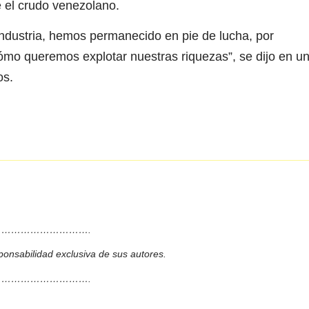
e el crudo venezolano.
ndustria, hemos permanecido en pie de lucha, por
ómo queremos explotar nuestras riquezas”, se dijo en u
os.
……………………….
ponsabilidad exclusiva de sus autores.
……………………….