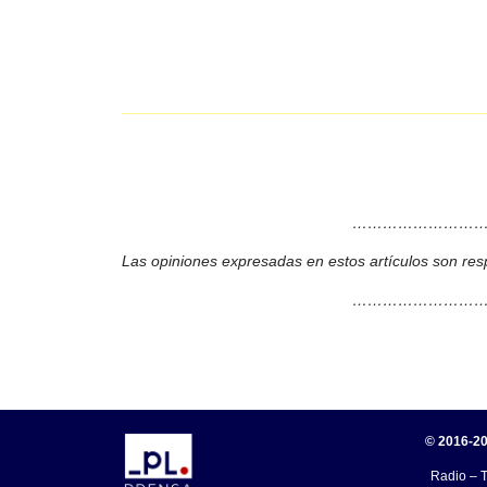
………………………
Las opiniones expresadas en estos artículos son res
………………………
© 2016-20
Radio – T