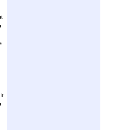
at
a
e
ir
a