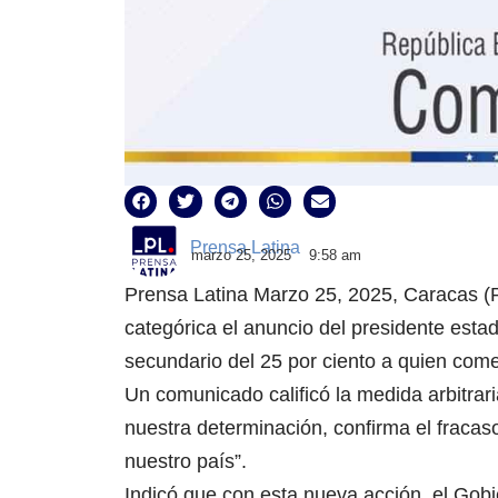
Prensa Latina
marzo 25, 2025
9:58 am
Prensa Latina Marzo 25, 2025, Caracas (
categórica el anuncio del presidente est
secundario del 25 por ciento a quien come
Un comunicado calificó la medida arbitrari
nuestra determinación, confirma el fracas
nuestro país”.
Indicó que con esta nueva acción, el Gob