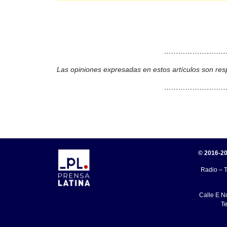
………………………
Las opiniones expresadas en estos artículos son res
………………………
© 2016-20
Radio – T
Calle E N
Te