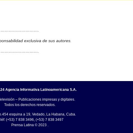
……………………….
ponsabilidad exclusiva de sus autores.
……………………….
24 Agencia Informativa Latinoamericana S.A.
elevisión – Publicaciones impresas y digitales.
Todos los derechos reservados.
o.454 esquina a 19, Vedado, La Habana, Cuba.
léf: (+53) 7 838 3496, (+53) 7 838 3497
Prensa Latina © 2023 .