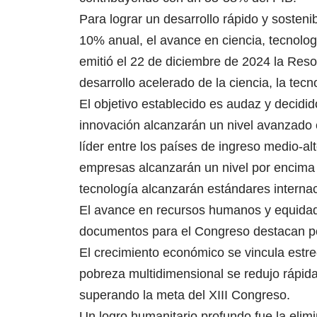
Para lograr un desarrollo rápido y sosteni
10% anual, el avance en ciencia, tecnolog
emitió el 22 de diciembre de 2024 la Res
desarrollo acelerado de la ciencia, la tecn
El objetivo establecido es audaz y decidido
innovación alcanzarán un nivel avanzado
líder entre los países de ingreso medio-al
empresas alcanzarán un nivel por encima 
tecnología alcanzarán estándares internac
El avance en recursos humanos y equidad 
documentos para el Congreso destacan pol
El crecimiento económico se vincula estrec
pobreza multidimensional se redujo rápid
superando la meta del XIII Congreso.
Un logro humanitario profundo fue la elim