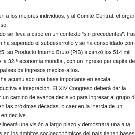
n a los mejores individuos, y al Comité Central, el órga
eso.
o se lleva a cabo en un contexto “sin precedentes”: tra
m ha superado el subdesarrollo y se ha consolidado co
, su Producto Interno Bruto (PIB) alcanzó los 514 mil
 la 32.ª economía mundial, con un ingreso per cápita de
 países de ingresos medios-altos.
 ha acumulado una base importante en escala
ductiva e integración. El XIV Congreso deberá dar la
ir un camino de avance decisivo para ingresar al grupo d
en las próximas décadas, o caer en la inercia de un
en declive.
ineará una visión a largo plazo y demostrará una alta
es en los ámbitos socioeconómicos del país tienen bases