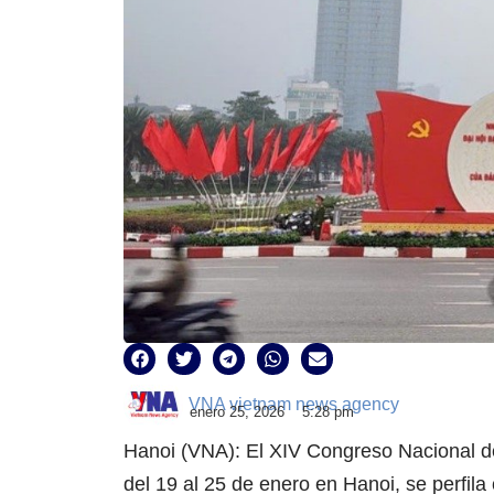
VNA vietnam news agency
enero 25, 2026
5:28 pm
Hanoi (VNA): El XIV Congreso Nacional d
del 19 al 25 de enero en Hanoi, se perfila