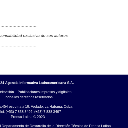
……………………….
ponsabilidad exclusiva de sus autores.
……………………….
24 Agencia Informativa Latinoamericana S.A.
elevisión – Publicaciones impresas y digitales.
Todos los derechos reservados.
o.454 esquina a 19, Vedado, La Habana, Cuba.
léf: (+53) 7 838 3496, (+53) 7 838 3497
Prensa Latina © 2023 .
el Departamento de Desarrollo de la Dirección Técnica de Prensa Latina.