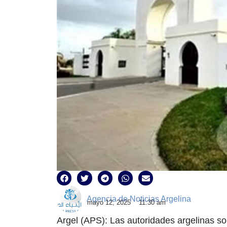
Agencia de Noticias Argelina
mayo 12, 2025
11:30 am
Argel (APS): Las autoridades argelinas s