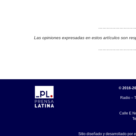
………………………
Las opiniones expresadas en estos artículos son res
………………………
© 2016-20
Radio – T
Calle E N
Te
Sitio diseñado y desarrollado por 