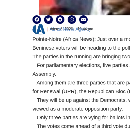
enero 8, 2026
10:44 pm
Africa News Agency
Pointe-Noire (Africa News): Just over a m
Beninese voters will be heading to the pol
The parties in the running are bringing t
For parliamentary elections, five parties 
Assembly.
Among them are three parties that are pa
for Renewal (UPR), the Republican Bloc 
They will be up against the Democrats, 
viewed as a moderate opposition party.
Only three parties are vying for ballots 
The votes come ahead of a third vote due t