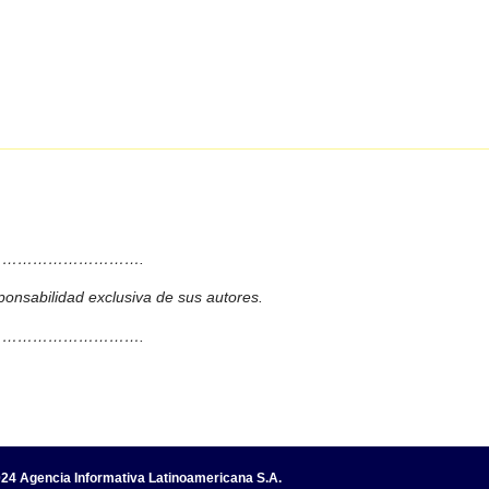
……………………….
ponsabilidad exclusiva de sus autores.
……………………….
24 Agencia Informativa Latinoamericana S.A.