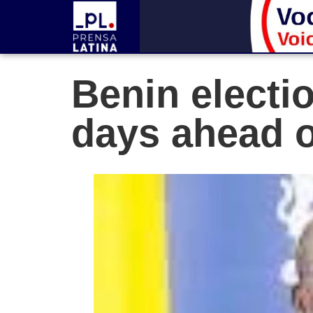
Benin electi
days ahead o