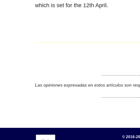
which is set for the 12th April.
………………………
Las opiniones expresadas en estos artículos son res
………………………
© 2016-20