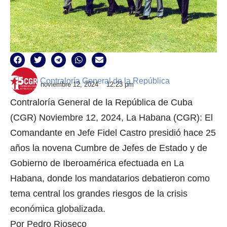
Contraloría General de la República
noviembre 12, 2024
12:23 pm
Contraloría General de la República de Cuba
(CGR) Noviembre 12, 2024, La Habana (CGR): El
Comandante en Jefe Fidel Castro presidió hace 25
años la novena Cumbre de Jefes de Estado y de
Gobierno de Iberoamérica efectuada en La
Habana, donde los mandatarios debatieron como
tema central los grandes riesgos de la crisis
económica globalizada.
Por Pedro Rioseco