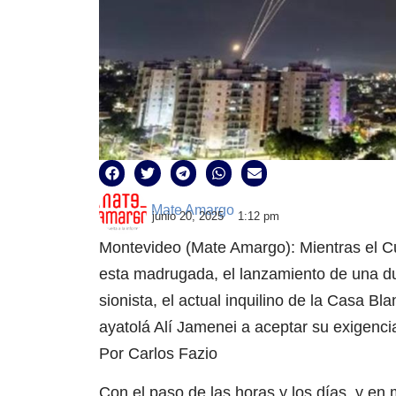
Mate Amargo
junio 20, 2025
1:12 pm
Montevideo (Mate Amargo): Mientras el Cu
esta madrugada, el lanzamiento de una du
sionista, el actual inquilino de la Casa Bl
ayatolá Alí Jamenei a aceptar su exigenci
Por Carlos Fazio
Con el paso de las horas y los días, y en