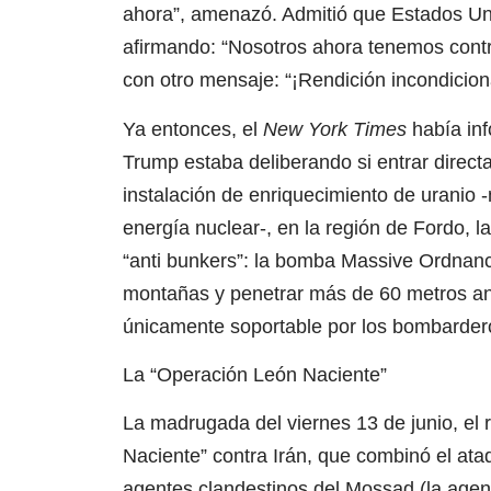
ahora”, amenazó. Admitió que Estados Unid
afirmando: “Nosotros ahora tenemos control
con otro mensaje: “¡Rendición incondiciona
Ya entonces, el
New York Times
había inf
Trump estaba deliberando si entrar direct
instalación de enriquecimiento de uranio 
energía nuclear-, en la región de Fordo, l
“anti bunkers”: la bomba Massive Ordnan
montañas y penetrar más de 60 metros ant
únicamente soportable por los bombardero
La “Operación León Naciente”
La madrugada del viernes 13 de junio, el
Naciente” contra Irán, que combinó el at
agentes clandestinos del Mossad (la agencia 