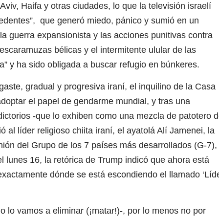
viv, Haifa y otras ciudades, lo que la televisión israelí
cedentes”, que generó miedo, pánico y sumió en un
la guerra expansionista y las acciones punitivas contra
 escaramuzas bélicas y el intermitente ulular de las
a” y ha sido obligada a buscar refugio en búnkeres.
gaste, gradual y progresiva iraní, el inquilino de la Casa
adoptar el papel de gendarme mundial, y tras una
ictorios ‑que lo exhiben como una mezcla de patotero 
 al líder religioso chiita iraní, el ayatolá Alí Jamenei, la
eunión del Grupo de los 7 países más desarrollados (G-7),
 lunes 16, la retórica de Trump indicó que ahora está
 exactamente dónde se está escondiendo el llamado ‘Líd
no lo vamos a eliminar (¡matar!)-, por lo menos no por