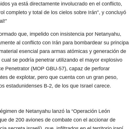
os ya está directamente involucrado en el conflicto,
 completo y total de los cielos sobre Irán”, y concluyó
l!”
ormado que, impelido con insistencia por Netanyahu,
amente al conflicto con Irán para bombardear su principa
-material esencial para armas atómicas y generación de
a cual se podría penetrar utilizando el mayor explosivo
ce Penetrator (MOP GBU-57), capaz de perforar
es de explotar, pero que cuenta con un gran peso,
s estadunidenses B-2, de los que Israel carece.
 régimen de Netanyahu lanzó la “Operación León
aque de 200 aviones de combate con el accionar de
secreta israelí), que, infiltrados en el territorio iraní,