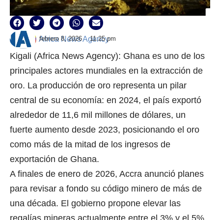
febrero 8, 2026
11:25 pm
Africa News Agency
Kigali (Africa News Agency): Ghana es uno de los
principales actores mundiales en la extracción de
oro. La producción de oro representa un pilar
central de su economía: en 2024, el país exportó
alrededor de 11,6 mil millones de dólares, un
fuerte aumento desde 2023, posicionando el oro
como más de la mitad de los ingresos de
exportación de Ghana.
A finales de enero de 2026, Accra anunció planes
para revisar a fondo su código minero de más de
una década. El gobierno propone elevar las
regalías mineras actualmente entre el 3% y el 5%