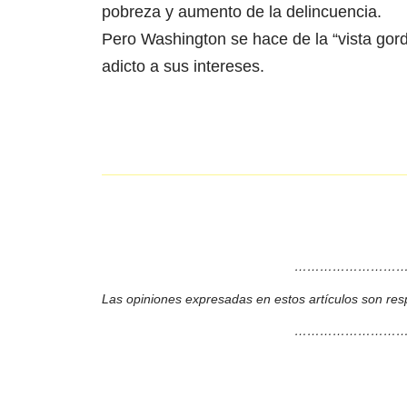
pobreza y aumento de la delincuencia.
Pero Washington se hace de la “vista gor
adicto a sus intereses.
………………………
Las opiniones expresadas en estos artículos son res
………………………