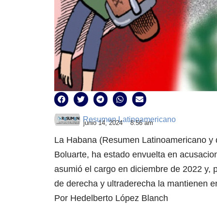
Resumen Latinoamericano
junio 14, 2024
8:56 am
La Habana (Resumen Latinoamericano y de
Boluarte, ha estado envuelta en acusacio
asumió el cargo en diciembre de 2022 y, p
de derecha y ultraderecha la mantienen en
Por Hedelberto López Blanch