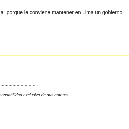
da” porque le conviene mantener en Lima un gobierno
……………………….
ponsabilidad exclusiva de sus autores.
……………………….